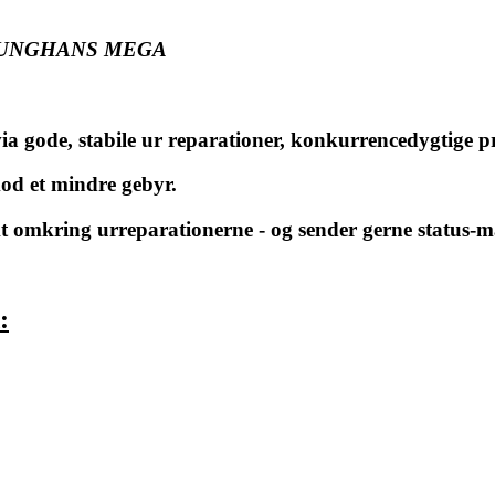
UNGHANS MEGA
via gode, stabile ur reparationer, konkurrencedygtige pri
 mod et mindre gebyr.
t omkring urreparationerne - og sender gerne status-ma
: